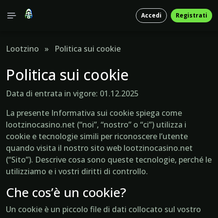
Accedi
Registrati
Lootzino
»
Politica sui cookie
Politica sui cookie
Data di entrata in vigore: 01.12.2025
La presente Informativa sui cookie spiega come
lootzinocasino.net (“noi”, “nostro” o “ci”) utilizza i
cookie e tecnologie simili per riconoscere l’utente
quando visita il nostro sito web lootzinocasino.net
(“Sito”). Descrive cosa sono queste tecnologie, perché le
utilizziamo e i vostri diritti di controllo.
Che cos’è un cookie?
Un cookie è un piccolo file di dati collocato sul vostro