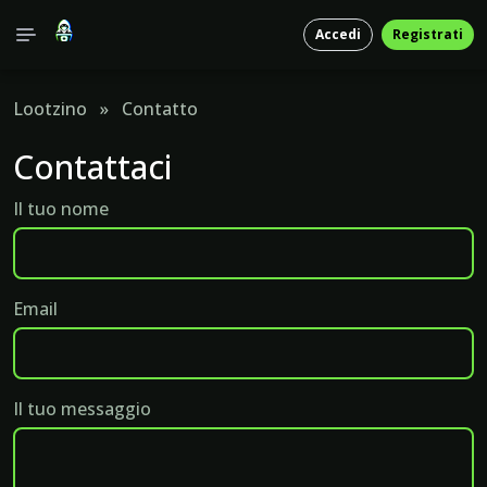
Accedi
Registrati
Lootzino
»
Contatto
Contattaci
Il tuo nome
Email
Il tuo messaggio