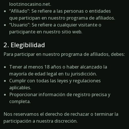
lootzinocasino.net.
“Afiliado”
: Se refiere a las personas o entidades
que participan en nuestro programa de afiliados.
“Usuario”
: Se refiere a cualquier visitante o
participante en nuestro sitio web.
2. Elegibilidad
Para participar en nuestro programa de afiliados, debes:
Tener al menos 18 años o haber alcanzado la
mayoría de edad legal en tu jurisdicción.
Cumplir con todas las leyes y regulaciones
aplicables.
Proporcionar información de registro precisa y
completa.
Nos reservamos el derecho de rechazar o terminar la
participación a nuestra discreción.